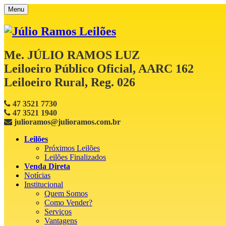
Menu
Me. JÚLIO RAMOS LUZ
Leiloeiro Público Oficial, AARC 162
Leiloeiro Rural, Reg. 026
47 3521 7730
47 3521 1940
julioramos@julioramos.com.br
Leilões
Próximos Leilões
Leilões Finalizados
Venda Direta
Notícias
Institucional
Quem Somos
Como Vender?
Serviços
Vantagens