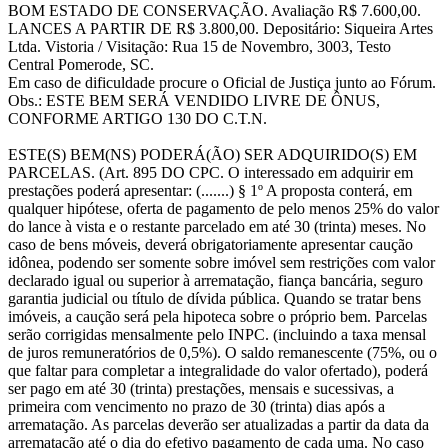
BOM ESTADO DE CONSERVAÇÃO. Avaliação R$ 7.600,00.
LANCES A PARTIR DE R$ 3.800,00. Depositário: Siqueira Artes
Ltda. Vistoria / Visitação: Rua 15 de Novembro, 3003, Testo
Central Pomerode, SC.
Em caso de dificuldade procure o Oficial de Justiça junto ao Fórum.
Obs.: ESTE BEM SERÁ VENDIDO LIVRE DE ÔNUS,
CONFORME ARTIGO 130 DO C.T.N.
ESTE(S) BEM(NS) PODERÁ(ÃO) SER ADQUIRIDO(S) EM
PARCELAS. (Art. 895 DO CPC. O interessado em adquirir em
prestações poderá apresentar: (.......) § 1º A proposta conterá, em
qualquer hipótese, oferta de pagamento de pelo menos 25% do valor
do lance à vista e o restante parcelado em até 30 (trinta) meses. No
caso de bens móveis, deverá obrigatoriamente apresentar caução
idônea, podendo ser somente sobre imóvel sem restrições com valor
declarado igual ou superior à arrematação, fiança bancária, seguro
garantia judicial ou título de dívida pública. Quando se tratar bens
imóveis, a caução será pela hipoteca sobre o próprio bem. Parcelas
serão corrigidas mensalmente pelo INPC. (incluindo a taxa mensal
de juros remuneratórios de 0,5%). O saldo remanescente (75%, ou o
que faltar para completar a integralidade do valor ofertado), poderá
ser pago em até 30 (trinta) prestações, mensais e sucessivas, a
primeira com vencimento no prazo de 30 (trinta) dias após a
arrematação. As parcelas deverão ser atualizadas a partir da data da
arrematação até o dia do efetivo pagamento de cada uma. No caso