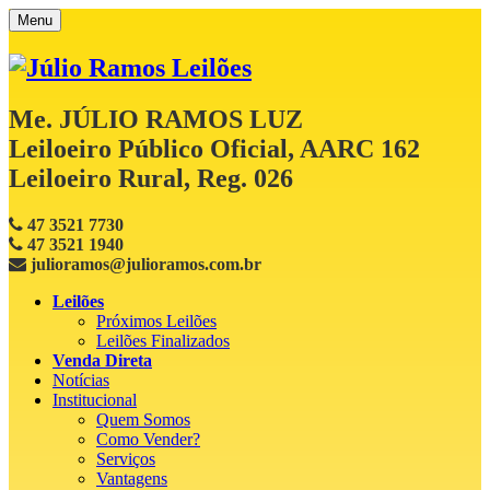
Menu
Me. JÚLIO RAMOS LUZ
Leiloeiro Público Oficial, AARC 162
Leiloeiro Rural, Reg. 026
47 3521 7730
47 3521 1940
julioramos@julioramos.com.br
Leilões
Próximos Leilões
Leilões Finalizados
Venda Direta
Notícias
Institucional
Quem Somos
Como Vender?
Serviços
Vantagens