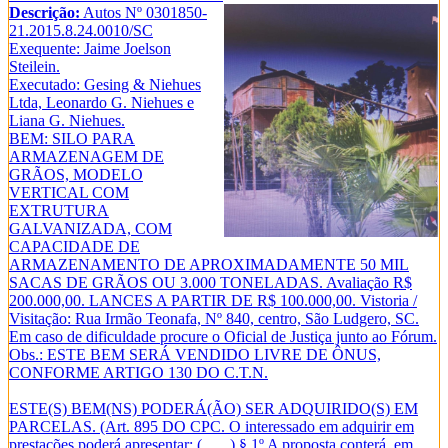
Descrição:
Autos Nº 0301850-
21.2015.8.24.0010/SC
Exequente: Jaime Joelson
Steilein.
Executado: Gesing & Niehues
Ltda, Leonardo G. Niehues e
Liana G. Niehues.
BEM: SILO PARA
ARMAZENAGEM DE
GRÃOS, MODELO
VERTICAL COM
EXTRUTURA
GALVANIZADA, COM
CAPACIDADE DE
ARMAZENAMENTO DE APROXIMADAMENTE 50 MIL
SACAS DE GRÃOS OU 3.000 TONELADAS. Avaliação R$
200.000,00. LANCES A PARTIR DE R$ 100.000,00. Vistoria /
Visitação: Rua Irmão Teonafa, Nº 840, centro, São Ludgero, SC.
Em caso de dificuldade procure o Oficial de Justiça junto ao Fórum.
Obs.: ESTE BEM SERÁ VENDIDO LIVRE DE ÔNUS,
CONFORME ARTIGO 130 DO C.T.N.
ESTE(S) BEM(NS) PODERÁ(ÃO) SER ADQUIRIDO(S) EM
PARCELAS. (Art. 895 DO CPC. O interessado em adquirir em
prestações poderá apresentar: (.......) § 1º A proposta conterá, em