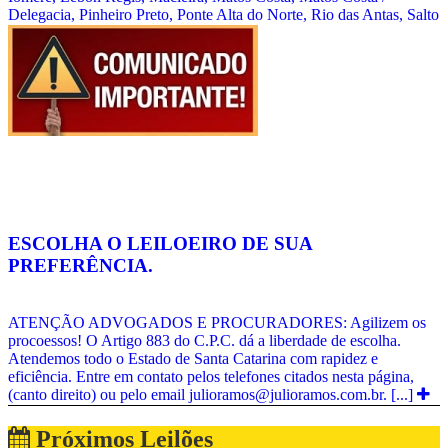
Delegacia, Pinheiro Preto, Ponte Alta do Norte, Rio das Antas, Salto
Veloso, Santa Cecília, São Cristóvão do Sul, Tangará, Timbó
Grande, Videira. Região, Meio Oeste: Abdon Batista, Água Doce,
Brunópolis, Campos Novos, Capinzal, Catanduvas, Celso ramos,
Erval Velho, Herv [...]
Veja mais notícias
ESCOLHA O LEILOEIRO DE SUA
PREFERÊNCIA.
ATENÇÃO ADVOGADOS E PROCURADORES: Agilizem os
procoessos! O Artigo 883 do C.P.C. dá a liberdade de escolha.
Atendemos todo o Estado de Santa Catarina com rapidez e
eficiência. Entre em contato pelos telefones citados nesta página,
(canto direito) ou pelo email julioramos@julioramos.com.br. [...]
Veja mais notícias
Próximos Leilões