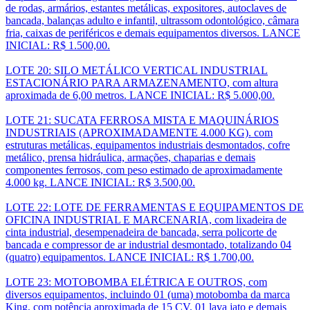
de rodas, armários, estantes metálicas, expositores, autoclaves de
bancada, balanças adulto e infantil, ultrassom odontológico, câmara
fria, caixas de periféricos e demais equipamentos diversos. LANCE
INICIAL: R$ 1.500,00.
LOTE 20: SILO METÁLICO VERTICAL INDUSTRIAL
ESTACIONÁRIO PARA ARMAZENAMENTO, com altura
aproximada de 6,00 metros. LANCE INICIAL: R$ 5.000,00.
LOTE 21: SUCATA FERROSA MISTA E MAQUINÁRIOS
INDUSTRIAIS (APROXIMADAMENTE 4.000 KG). com
estruturas metálicas, equipamentos industriais desmontados, cofre
metálico, prensa hidráulica, armações, chaparias e demais
componentes ferrosos, com peso estimado de aproximadamente
4.000 kg. LANCE INICIAL: R$ 3.500,00.
LOTE 22: LOTE DE FERRAMENTAS E EQUIPAMENTOS DE
OFICINA INDUSTRIAL E MARCENARIA, com lixadeira de
cinta industrial, desempenadeira de bancada, serra policorte de
bancada e compressor de ar industrial desmontado, totalizando 04
(quatro) equipamentos. LANCE INICIAL: R$ 1.700,00.
LOTE 23: MOTOBOMBA ELÉTRICA E OUTROS, com
diversos equipamentos, incluindo 01 (uma) motobomba da marca
King, com potência aproximada de 15 CV, 01 lava jato e demais