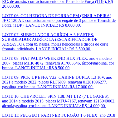
RC, de arrasto, com acionamento por Tomada de Força (TDP). R$
20.000,00.
LOTE 06: COLHEDORA DE FORRAGEM (ENSILADEIRA)
JF C 120 AT, com acionamento por engate de 3 pontos e Tomada de
Força (TDP). LANCE INICIAL: R$ 8.000,00.
LOTE 07: SUBSOLADOR AGRÍCOLA 5 HASTES.
SUBSOLADOR AGRÍCOLA (ESCARIFICADOR DE
ARRASTO), com 05 hastes, molas helicoidais e discos de corte
frontais individuais. LANCE INICIAL: R$ 3.500,00.
LOTE 08: FIAT PALIO WEEKEND HLX FLEX, ano e modelo
2007, placas MHK 4872, renavam 917065646, álcool/gasolina, cor
branca. LANCE INICIAL: R$ 8.500,00
LOTE 09: PICK-UP EFFA V22, CABINE DUPLA 1.3 16V, ano
2021 e modelo 2022, placas RLF6J09, renavam 01281096277,
gasolina, cor branca. LANCE INICIAL R$ 17.000,00.
LOTE 10: CHEVROLET SPIN 1.8L MT LTZ (7 LUGARES),
ano 2014 e modelo 2015, placas MFU-7167, renavam 1215049002,
álcool/gasolina, cor branca. LANCE INICIAL: R$ 14.000,00.
LOTE 11: PEUGEOT PARTNER FURGÃO 1.6 FLEX, ano 2018