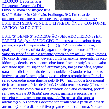
12.600,00. Depositária, a
Exequente: Aparecida Dias
Olivo. Vistoria / Visitação: Rua
9, s/nº, Bairro São Cristóvão, Fraiburgo, SC. Em caso de
dificuldade procure o Oficial de Justiça junto ao Fórum. Obs.:
ESTE BEM SERÁ VENDIDO LIVRE DE ÔNUS, CONFORME
ARTIGO 130 DO C.T.N.
ESTE(S) BEM(NS) PODERÁ(ÃO) SER ADQUIRIDO(S) EM
PARCELAS. (Art. 895 DO CPC. O interessado em adquirir em
prestações poderá apresentar: (.......) § 1º A proposta conterá, em
qualquer hipótese, oferta de pagamento de pelo menos 25% do
valor do lance à vista e o restante parcelado em até 30 (trinta) meses.
No caso de bens móveis, deverá obrigatoriamente apresentar caução
idônea, podendo ser somente sobre imóvel sem restrições com valor
declarado igual ou superior à arrematação, fiança bancária, seguro
garantia judicial ou título de dívida pública. Quando se tratar bens
imóveis, a caução será pela hipoteca sobre o próprio bem. Parcelas
serão corrigidas mensalmente pelo INPC. (incluindo a taxa mensal
de juros remuneratórios de 0,5%). O saldo remanescente (75%, ou o
que faltar para completar a integralidade do valor ofertado), poderá
ser pago em até 30 (trinta) prestações, mensais e sucessivas, a
primeira com vencimento no prazo de 30 (trinta) dias após a
arrematação. As parcelas deverão ser atualizadas a partir da data da
arrematação até o dia do efetivo pagamento de cada uma. No caso