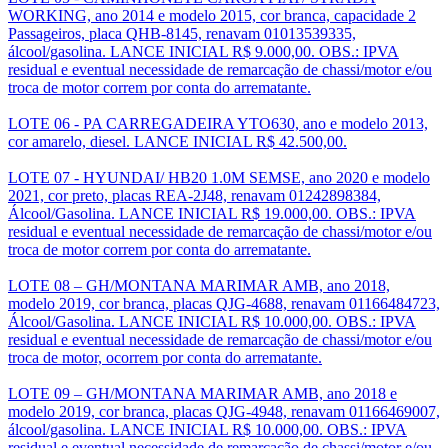
WORKING, ano 2014 e modelo 2015, cor branca, capacidade 2
Passageiros, placa QHB-8145, renavam 01013539335,
álcool/gasolina. LANCE INICIAL R$ 9.000,00. OBS.: IPVA
residual e eventual necessidade de remarcação de chassi/motor e/ou
troca de motor correm por conta do arrematante.
LOTE 06 - PA CARREGADEIRA YTO630, ano e modelo 2013,
cor amarelo, diesel. LANCE INICIAL R$ 42.500,00.
LOTE 07 - HYUNDAI/ HB20 1.0M SEMSE, ano 2020 e modelo
2021, cor preto, placas REA-2J48, renavam 01242898384,
Álcool/Gasolina. LANCE INICIAL R$ 19.000,00. OBS.: IPVA
residual e eventual necessidade de remarcação de chassi/motor e/ou
troca de motor correm por conta do arrematante.
LOTE 08 – GH/MONTANA MARIMAR AMB, ano 2018,
modelo 2019, cor branca, placas QJG-4688, renavam 01166484723,
Álcool/Gasolina. LANCE INICIAL R$ 10.000,00. OBS.: IPVA
residual e eventual necessidade de remarcação de chassi/motor e/ou
troca de motor, ocorrem por conta do arrematante.
LOTE 09 – GH/MONTANA MARIMAR AMB, ano 2018 e
modelo 2019, cor branca, placas QJG-4948, renavam 01166469007,
álcool/gasolina. LANCE INICIAL R$ 10.000,00. OBS.: IPVA
residual e eventual necessidade de remarcação de chassi/motor e/ou