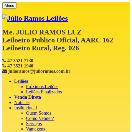
Menu
Me. JÚLIO RAMOS LUZ
Leiloeiro Público Oficial, AARC 162
Leiloeiro Rural, Reg. 026
47 3521 7730
47 3521 1940
julioramos@julioramos.com.br
Leilões
Próximos Leilões
Leilões Finalizados
Venda Direta
Notícias
Institucional
Quem Somos
Como Vender?
Serviços
Vantagens