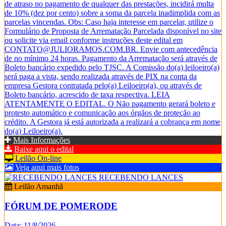
de atraso no pagamento de qualquer das prestações, incidirá multa
de 10% (dez por cento) sobre a soma da parcela inadimplida com as
parcelas vincendas. Obs: Caso haja interesse em parcelar, utilize o
Formulário de Proposta de Arrematação Parcelada disponível no site
ou solicite via email conforme instruções deste edital em
CONTATO@JULIORAMOS.COM.BR. Envie com antecedência
de no mínimo 24 horas. Pagamento da Arrematação será através de
Boleto bancário expedido pelo TJSC. A Comissão do(a) leiloeiro(a)
será paga a vista, sendo realizada através de PIX na conta da
empresa Gestora contratada pelo(a) Leiloeiro(a), ou através de
Boleto bancário, acrescido de taxa respectiva. LEIA
ATENTAMENTE O EDITAL. O Não pagamento gerará boleto e
protesto automático e comunicação aos órgãos de proteção ao
crédito. A Gestora já está autorizada a realizará a cobrança em nome
do(a) Leiloeiro(a).
Mais Informações
Baixe aqui o edital
Leilão On-line
Veja aqui mais fotos
RECEBENDO LANCES
Leilão Amanhã
FÓRUM DE POMERODE
Data: 11/8/2026