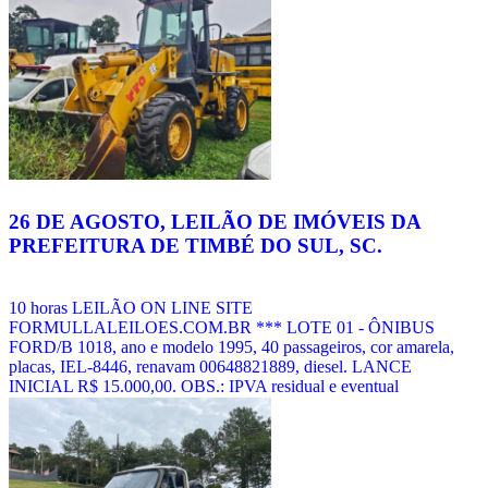
e um banheiro, garagem e 01 galpão. Área do terreno 825,00m².
LANCE INICIAL R$ 530.000,00. Visitação do Bem: AGENDAR
PELOS TELEFONES (47) 3521 7730, 3521 1940. BAIXE,
IMPRIMA E L [...]
Veja mais notícias
26 DE AGOSTO, LEILÃO DE IMÓVEIS DA
PREFEITURA DE TIMBÉ DO SUL, SC.
10 horas LEILÃO ON LINE SITE
FORMULLALEILOES.COM.BR *** LOTE 01 - ÔNIBUS
FORD/B 1018, ano e modelo 1995, 40 passageiros, cor amarela,
placas, IEL-8446, renavam 00648821889, diesel. LANCE
INICIAL R$ 15.000,00. OBS.: IPVA residual e eventual
necessid50000ade de remarcação de chassi/motor e/ou troca de
motor correm por conta do arrematante. LOTE 02 – SUCATA DE
IMPLEMENTO AGRÍCOLA: ENSILADEIRA (COLHEDORA
DE FORRAGENS). LANCE INICIAL R$ 1.500,00. LOTE 03 –
SUCATA DE IMPLEMENTO AGRICOLA: GRADE. LAN [...]