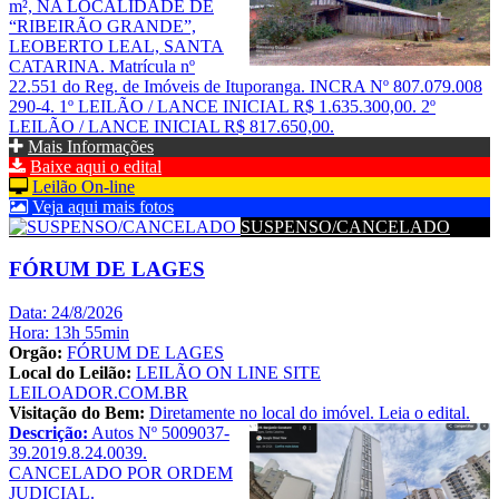
m², NA LOCALIDADE DE
“RIBEIRÃO GRANDE”,
LEOBERTO LEAL, SANTA
CATARINA. Matrícula nº
22.551 do Reg. de Imóveis de Ituporanga. INCRA Nº 807.079.008
290-4. 1º LEILÃO / LANCE INICIAL R$ 1.635.300,00. 2º
LEILÃO / LANCE INICIAL R$ 817.650,00.
Mais Informações
Baixe aqui o edital
Leilão On-line
Veja aqui mais fotos
SUSPENSO/CANCELADO
FÓRUM DE LAGES
Data: 24/8/2026
Hora: 13h 55min
Orgão:
FÓRUM DE LAGES
Local do Leilão:
LEILÃO ON LINE SITE
LEILOADOR.COM.BR
Visitação do Bem:
Diretamente no local do imóvel. Leia o edital.
Descrição:
Autos Nº 5009037-
39.2019.8.24.0039.
CANCELADO POR ORDEM
JUDICIAL.