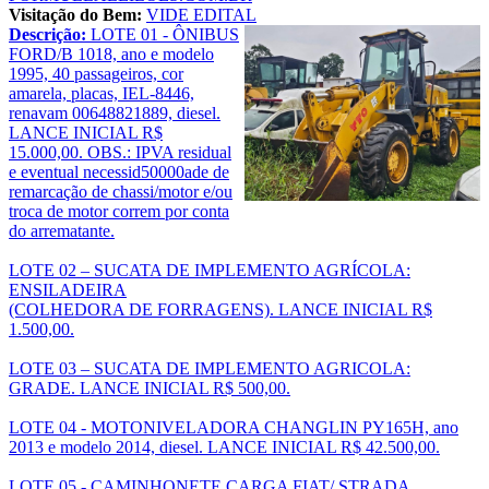
Visitação do Bem:
VIDE EDITAL
Descrição:
LOTE 01 - ÔNIBUS
FORD/B 1018, ano e modelo
1995, 40 passageiros, cor
amarela, placas, IEL-8446,
renavam 00648821889, diesel.
LANCE INICIAL R$
15.000,00. OBS.: IPVA residual
e eventual necessid50000ade de
remarcação de chassi/motor e/ou
troca de motor correm por conta
do arrematante.
LOTE 02 – SUCATA DE IMPLEMENTO AGRÍCOLA:
ENSILADEIRA
(COLHEDORA DE FORRAGENS). LANCE INICIAL R$
1.500,00.
LOTE 03 – SUCATA DE IMPLEMENTO AGRICOLA:
GRADE. LANCE INICIAL R$ 500,00.
LOTE 04 - MOTONIVELADORA CHANGLIN PY165H, ano
2013 e modelo 2014, diesel. LANCE INICIAL R$ 42.500,00.
LOTE 05 - CAMINHONETE CARGA FIAT/ STRADA