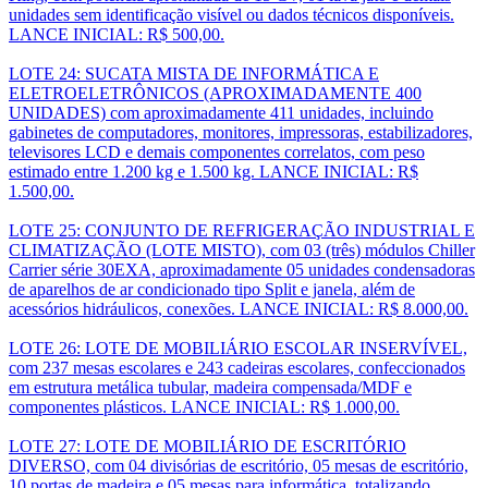
unidades sem identificação visível ou dados técnicos disponíveis.
LANCE INICIAL: R$ 500,00.
LOTE 24: SUCATA MISTA DE INFORMÁTICA E
ELETROELETRÔNICOS (APROXIMADAMENTE 400
UNIDADES) com aproximadamente 411 unidades, incluindo
gabinetes de computadores, monitores, impressoras, estabilizadores,
televisores LCD e demais componentes correlatos, com peso
estimado entre 1.200 kg e 1.500 kg. LANCE INICIAL: R$
1.500,00.
LOTE 25: CONJUNTO DE REFRIGERAÇÃO INDUSTRIAL E
CLIMATIZAÇÃO (LOTE MISTO), com 03 (três) módulos Chiller
Carrier série 30EXA, aproximadamente 05 unidades condensadoras
de aparelhos de ar condicionado tipo Split e janela, além de
acessórios hidráulicos, conexões. LANCE INICIAL: R$ 8.000,00.
LOTE 26: LOTE DE MOBILIÁRIO ESCOLAR INSERVÍVEL,
com 237 mesas escolares e 243 cadeiras escolares, confeccionados
em estrutura metálica tubular, madeira compensada/MDF e
componentes plásticos. LANCE INICIAL: R$ 1.000,00.
LOTE 27: LOTE DE MOBILIÁRIO DE ESCRITÓRIO
DIVERSO, com 04 divisórias de escritório, 05 mesas de escritório,
10 portas de madeira e 05 mesas para informática, totalizando,