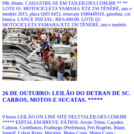
09h 30min. CADASTRE-SE EM TAILEILOES.COM.BR ** **
LOTE 01: MOTOCICLETA YAMAHA XTZ 250 TÉNÉRÉ, ano e
modelo 2015, placa QHJ 6453, renavam 1049449310, gasolina, cor
branca. LANCE INICIAL: R$ 6.000,00. LOTE 02:
MOTOCICLETA YAMAHA/XTZ 250 TÉNÉRÉ, ano e modelo
2015, placa QHJ 6473, renavam 1049487475, gasolina, cor branca.
LANCE INICIAL: R$ 6.000,00. LOTE 03: FIAT DUCATO MC,
ano e modelo 2014, placas MCU 6604, renavam 1002883412,
diesel, cor branca. R$ 20.000,00. LOTE 04:
RETROESCAVADEIRA NEW HOLLAND B95B [...]
Veja
mais notícias
26 DE OUTUBRO: LEILÃO DO DETRAN DE SC.
CARROS, MOTOS E SUCATAS. *****
9 horas LEILÃO ON LINE SITE DELTTALEILOES.COM.BR
***** EDITAL EM BREVE. PÁTIOS: Arroio Trinta, Caçador,
Calmon, Curitibanos, Fraiburgo (Prefeitura), Frei Rogério, Ibiam,
Iomerê, Lebon Regis, Macieira, Matos Costa, Matos Costa /