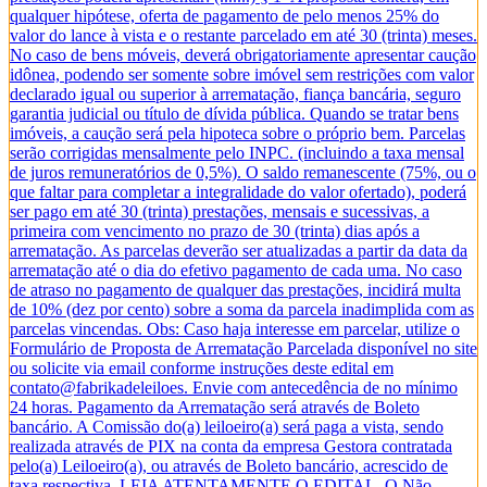
qualquer hipótese, oferta de pagamento de pelo menos 25% do
valor do lance à vista e o restante parcelado em até 30 (trinta) meses.
No caso de bens móveis, deverá obrigatoriamente apresentar caução
idônea, podendo ser somente sobre imóvel sem restrições com valor
declarado igual ou superior à arrematação, fiança bancária, seguro
garantia judicial ou título de dívida pública. Quando se tratar bens
imóveis, a caução será pela hipoteca sobre o próprio bem. Parcelas
serão corrigidas mensalmente pelo INPC. (incluindo a taxa mensal
de juros remuneratórios de 0,5%). O saldo remanescente (75%, ou o
que faltar para completar a integralidade do valor ofertado), poderá
ser pago em até 30 (trinta) prestações, mensais e sucessivas, a
primeira com vencimento no prazo de 30 (trinta) dias após a
arrematação. As parcelas deverão ser atualizadas a partir da data da
arrematação até o dia do efetivo pagamento de cada uma. No caso
de atraso no pagamento de qualquer das prestações, incidirá multa
de 10% (dez por cento) sobre a soma da parcela inadimplida com as
parcelas vincendas. Obs: Caso haja interesse em parcelar, utilize o
Formulário de Proposta de Arrematação Parcelada disponível no site
ou solicite via email conforme instruções deste edital em
contato@fabrikadeleiloes. Envie com antecedência de no mínimo
24 horas. Pagamento da Arrematação será através de Boleto
bancário. A Comissão do(a) leiloeiro(a) será paga a vista, sendo
realizada através de PIX na conta da empresa Gestora contratada
pelo(a) Leiloeiro(a), ou através de Boleto bancário, acrescido de
taxa respectiva. LEIA ATENTAMENTE O EDITAL. O Não