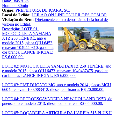
Data: 18/8/2026
Hora: 9h 30min
Orgão:
PREFEITURA DE IÇARA, SC.
Local do Leilão:
LEILÃO ON LINE TAILEILOES.COM.BR
Visitação do Bem:
Diretamente com o depositário. Leia local de
vistoria no Edital.
Descrição:
LOTE 01:
MOTOCICLETA YAMAHA
XTZ 250 TÉNÉRÉ, ano e
modelo 2015, placa QHJ 6453,
renavam 1049449310, gasolina,
cor branca. LANCE INICIAL:
R$ 6.000,00.
LOTE 02: MOTOCICLETA YAMAHA/XTZ 250 TÉNÉRÉ, ano
e modelo 2015, placa QHJ 6473, renavam 1049487475, gasolina,
cor branca. LANCE INICIAL: R$ 6.000,00.
LOTE 03: FIAT DUCATO MC, ano e modelo 2014, placas MCU
6604, renavam 1002883412, diesel, cor branca. R$ 20.000,00.
LOTE 04: RETROESCAVADEIRA NEW HOLLAND B95B, de
pneus, ano e modelo 2013, diesel, cor amarela. R$ 65.000,00.
LOTE 05: ROÇADEIRA ARTICULADA HARPIA 515 PLUS II