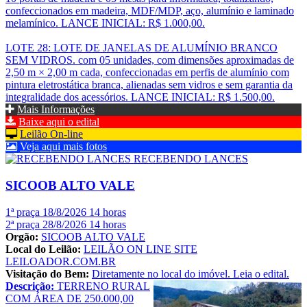
confeccionados em madeira, MDF/MDP, aço, alumínio e laminado
melamínico. LANCE INICIAL: R$ 1.000,00.
LOTE 28: LOTE DE JANELAS DE ALUMÍNIO BRANCO
SEM VIDROS. com 05 unidades, com dimensões aproximadas de
2,50 m × 2,00 m cada, confeccionadas em perfis de alumínio com
pintura eletrostática branca, alienadas sem vidros e sem garantia da
integralidade dos acessórios. LANCE INICIAL: R$ 1.500,00.
Mais Informações
Baixe aqui o edital
Leilão On-line
Veja aqui mais fotos
RECEBENDO LANCES
SICOOB ALTO VALE
1ª praça 18/8/2026 14 horas
2ª praça 28/8/2026 14 horas
Orgão:
SICOOB ALTO VALE
Local do Leilão:
LEILÃO ON LINE SITE
LEILOADOR.COM.BR
Visitação do Bem:
Diretamente no local do imóvel. Leia o edital.
Descrição:
TERRENO RURAL
COM ÁREA DE 250.000,00