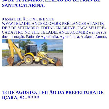
SANTA CATARINA.
9 horas LEILÃO ON LINE SITE
WWW.TELADELANCES.COM.BR PRÉ LANCES A PARTIR
DE 7 DE SETEMBRO. EDITAL EM BREVE. FAÇA SEU PRÉ-
CADASTRO NO SITE TELADELANCES.COM.BR e envie sua
documentação. Pátios de Agrolândia, Agronômica, Atalanta, Aurora,
Braço do Trombudo, Chapadão do Lageado, Dona Emma, Ibirama,
Imbuia, Ituporanga, Jose Boiteux, Laurentino, Lontras, Mirim Doce,
Petrolândia, Pouso Redondo, Presidente Getúlio, Presidente Nereu,
Rio do Sul, Salete, Santa Terezinha, Taió, Trombudo Central, Vidal
Ra [...]
Veja mais notícias
18 DE AGOSTO, LEILÃO DA PREFEITURA DE
IÇARA, SC. ** **