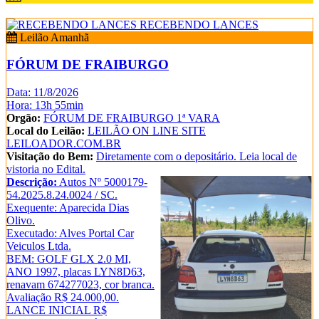
RECEBENDO LANCES
Leilão Amanhã
FÓRUM DE FRAIBURGO
Data: 11/8/2026
Hora: 13h 55min
Orgão:
FÓRUM DE FRAIBURGO 1ª VARA
Local do Leilão:
LEILÃO ON LINE SITE
LEILOADOR.COM.BR
Visitação do Bem:
Diretamente com o depositário. Leia local de
vistoria no Edital.
Descrição:
Autos Nº 5000179-
54.2025.8.24.0024 / SC.
Exequente: Aparecida Dias
Olivo.
Executado: Alves Portal Car
Veiculos Ltda.
BEM: GOLF GLX 2.0 MI,
ANO 1997, placas LYN8D63,
renavam 674277023, cor branca.
Avaliação R$ 24.000,00.
LANCE INICIAL R$