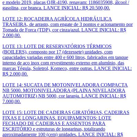
e modelo 2019, placas QJR-4190, renavam: 1186035908, álcool /
gasolina, cor branca. LANCE INICIAL: R$ 20.500,00.
LOTE 12: ROÇADEIRA AGRÍCOLA HIDRÁULICA
TRASEIRA, de arrasto, com engate de 3 pontos e acionamento por
Tomada de Força (TDP), cor cinza/azul. LANCE INICIAL: R$
2.000,00.
LOTE 13: LOTE DE RESERVATÓRIOS TÉRMICOS
(BOILERS), composto por 17 (dezessete) unidades, com
capacidades variadas entre 400 e 600 litros, fabricados em tanque
interno de aço inox com revestimento externo em alumínio, das
marcas Tégula, Soletrol, Komeco, entre outras. LANCE INICIAL:
R$ 2.000,00.
LOTE 14: SUCATA DE MOTONIVELADORA COMPACTA
NB 5000. MOTONIVELADORA (PLAINA NIVELADORA
AUTOMOTRIZ) NB 5000, cor laranja. LANCE INICIAL: R$
7.000,00.
LOTE 15: LOTE DE CADEIRAS GIRATÓRIAS, CADEIRAS
FIXAS E LONGARINAS. EQUIPAMENTOS: LOTE
FECHADO DE CADEIRAS E ASSENTOS PARA
ESCRITÓRIO e estruturas de longarinas, totalizando
aproximadamente 100 (cem) unidades. LANCE INICIAL: R$