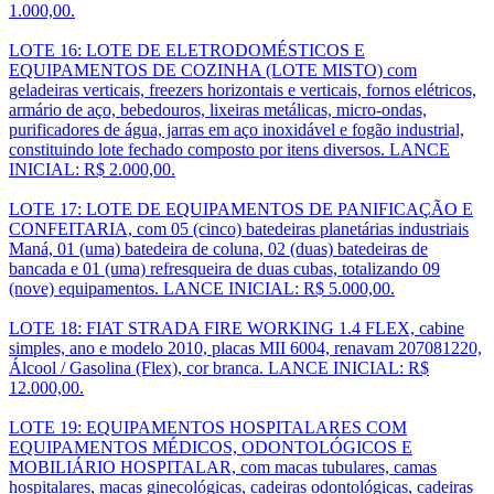
1.000,00.
LOTE 16: LOTE DE ELETRODOMÉSTICOS E
EQUIPAMENTOS DE COZINHA (LOTE MISTO) com
geladeiras verticais, freezers horizontais e verticais, fornos elétricos,
armário de aço, bebedouros, lixeiras metálicas, micro-ondas,
purificadores de água, jarras em aço inoxidável e fogão industrial,
constituindo lote fechado composto por itens diversos. LANCE
INICIAL: R$ 2.000,00.
LOTE 17: LOTE DE EQUIPAMENTOS DE PANIFICAÇÃO E
CONFEITARIA, com 05 (cinco) batedeiras planetárias industriais
Maná, 01 (uma) batedeira de coluna, 02 (duas) batedeiras de
bancada e 01 (uma) refresqueira de duas cubas, totalizando 09
(nove) equipamentos. LANCE INICIAL: R$ 5.000,00.
LOTE 18: FIAT STRADA FIRE WORKING 1.4 FLEX, cabine
simples, ano e modelo 2010, placas MII 6004, renavam 207081220,
Álcool / Gasolina (Flex), cor branca. LANCE INICIAL: R$
12.000,00.
LOTE 19: EQUIPAMENTOS HOSPITALARES COM
EQUIPAMENTOS MÉDICOS, ODONTOLÓGICOS E
MOBILIÁRIO HOSPITALAR, com macas tubulares, camas
hospitalares, macas ginecológicas, cadeiras odontológicas, cadeiras