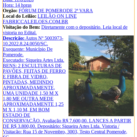
Hora: 14 horas
Orgão:
FÓRUM DE POMERODE 2ª VARA
Local do Leilão:
LEILÃO ON LINE
FABRICCALEILOES.COM.BR
Visitação do Bem:
Diretamente com o depositário. Leia local de
vistoria no Edital.
Descrição:
Autos Nº 5003973-
10.2022.8.24.0050/SC.
Exequente: Município De
Pomerode.
Executado: Siqueira Artes Ltda.
BENS: 2 ESCULTURAS DE
PAVÕES, FEITAS DE FERRO
E FIBRA DE VIDRO,
PINTADAS, MEDINDO
APROXIMADAMENTE,
UMA UNIDADE 1,50 M X
1,80 ME OUTRA MEDE
APROXIMADAMENTE 1,25
M X 1,10 M, EM BOM
ESTADO DE
CONSERVAÇÃO. Avaliação R$ 7.600,00. LANCES A PARTIR
DE R$ 3.800,00. Depositário: Siqueira Artes Ltda. Vistoria /
Visitação: Rua 15 de Novembro, 3003, Testo Central Pomerode,