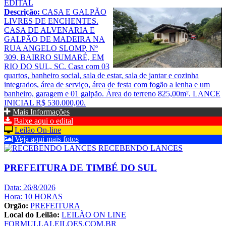
EDITAL
Descrição:
CASA E GALPÃO
LIVRES DE ENCHENTES.
CASA DE ALVENARIA E
GALPÃO DE MADEIRA NA
RUA ANGELO SLOMP, Nº
309, BAIRRO SUMARÉ, EM
RIO DO SUL, SC. Casa com 03
quartos, banheiro social, sala de estar, sala de jantar e cozinha
integrados, área de serviço, área de festa com fogão a lenha e um
banheiro, garagem e 01 galpão. Área do terreno 825,00m². LANCE
INICIAL R$ 530.000,00.
Mais Informações
Baixe aqui o edital
Leilão On-line
Veja aqui mais fotos
RECEBENDO LANCES
PREFEITURA DE TIMBÉ DO SUL
Data: 26/8/2026
Hora: 10 HORAS
Orgão:
PREFEITURA
Local do Leilão:
LEILÃO ON LINE
FORMULLALEILOES.COM.BR