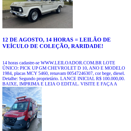
Veja mais notícias
12 DE AGOSTO, 14 HORAS = LEILÃO DE
VEÍCULO DE COLEÇÃO, RARIDADE!
14 horas cadastre-se WWW.LEILOADOR.COM.BR LOTE
ÚNICO: PICK UP GM CHEVROLET D 10, ANO E MODELO
1984, placas MCY 5460, renavam 00547246307, cor bege, diesel.
Detalhe: Segundo proprietário. LANCE INICIAL R$ 100.000,00.
BAIXE, IMPRIMA E LEIA O EDITAL. VISITE E FAÇA A
VISTORIA DOS LOTES PESSOALMENTE. Visitação: Leia o
edital e agende sua visita. Observação: Oportunizada a realização de
vistoria, o licitante não poderá alegar desconhecimento do estado e
das condições em que se encontram os bens o [...]
Veja mais
notícias