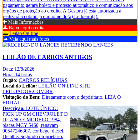
pagamento gerará boleto e protesto automático e comunicação aos
órgãos de proteção ao crédito. A Gestora já está autorizada a
realizará a cobrança em nome do(a) Leiloeiro(a).
Mais Informações
Baixe aqui o edital
Leilão On-line
Veja aqui mais fotos
RECEBENDO LANCES
LEILÃO DE CARROS ANTIGOS
Data: 12/8/2026
Hora: 14 horas
Orgão:
CARROS RELÍQUIAS
Local do Leilão:
LEILÃO ON LINE SITE
LEILOADOR.COM.BR
Visitação do Bem:
Diretamente com o depósitário. LEIA O
EDITAL.
Descrição:
LOTE ÚNICO:
PICK UP GM CHEVROLET D
10, ANO E MODELO 1984,
placas MCY 5460, renavam
00547246307, cor bege, diesel.
Detalhe: Segundo proprietário.