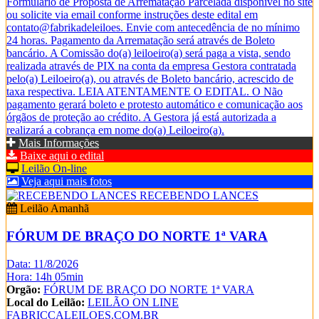
Formulário de Proposta de Arrematação Parcelada disponível no site
ou solicite via email conforme instruções deste edital em
contato@fabrikadeleiloes. Envie com antecedência de no mínimo
24 horas. Pagamento da Arrematação será através de Boleto
bancário. A Comissão do(a) leiloeiro(a) será paga a vista, sendo
realizada através de PIX na conta da empresa Gestora contratada
pelo(a) Leiloeiro(a), ou através de Boleto bancário, acrescido de
taxa respectiva. LEIA ATENTAMENTE O EDITAL. O Não
pagamento gerará boleto e protesto automático e comunicação aos
órgãos de proteção ao crédito. A Gestora já está autorizada a
realizará a cobrança em nome do(a) Leiloeiro(a).
Mais Informações
Baixe aqui o edital
Leilão On-line
Veja aqui mais fotos
RECEBENDO LANCES
Leilão Amanhã
FÓRUM DE BRAÇO DO NORTE 1ª VARA
Data: 11/8/2026
Hora: 14h 05min
Orgão:
FÓRUM DE BRAÇO DO NORTE 1ª VARA
Local do Leilão:
LEILÃO ON LINE
FABRICCALEILOES.COM.BR