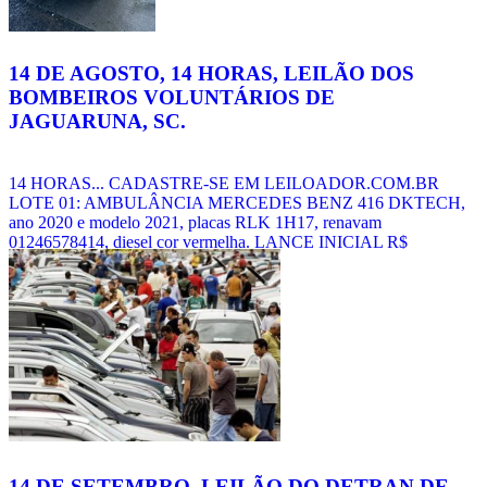
14 DE AGOSTO, 14 HORAS, LEILÃO DOS
BOMBEIROS VOLUNTÁRIOS DE
JAGUARUNA, SC.
14 HORAS... CADASTRE-SE EM LEILOADOR.COM.BR
LOTE 01: AMBULÂNCIA MERCEDES BENZ 416 DKTECH,
ano 2020 e modelo 2021, placas RLK 1H17, renavam
01246578414, diesel cor vermelha. LANCE INICIAL R$
100.000,00. LOTE 02: COMPRESSOR DE AR RESPIRÁVEL
COLTRI MCH-6 ELÉTRICO 220V. LANCE INICIAL R$
15.000,00. BAIXE, IMPRIMA E LEIA O EDITAL. VISITE E
FAÇA A VISTORIA DOS LOTES PESSOALMENTE. Visitação
do Bem: Diretamente com o depositário. Leia local de vistoria no
Edital. Observação: Oportunizada a realização de [...]
Veja mais
notícias
14 DE SETEMBRO, LEILÃO DO DETRAN DE