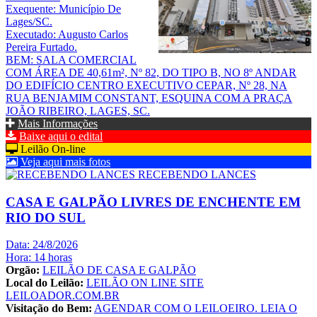
Exequente: Município De
Lages/SC.
Executado: Augusto Carlos
Pereira Furtado.
BEM: SALA COMERCIAL
COM ÁREA DE 40,61m², Nº 82, DO TIPO B, NO 8º ANDAR
DO EDIFÍCIO CENTRO EXECUTIVO CEPAR, Nº 28, NA
RUA BENJAMIM CONSTANT, ESQUINA COM A PRAÇA
JOÃO RIBEIRO, LAGES, SC.
Mais Informações
Baixe aqui o edital
Leilão On-line
Veja aqui mais fotos
RECEBENDO LANCES
CASA E GALPÃO LIVRES DE ENCHENTE EM
RIO DO SUL
Data: 24/8/2026
Hora: 14 horas
Orgão:
LEILÃO DE CASA E GALPÃO
Local do Leilão:
LEILÃO ON LINE SITE
LEILOADOR.COM.BR
Visitação do Bem:
AGENDAR COM O LEILOEIRO. LEIA O