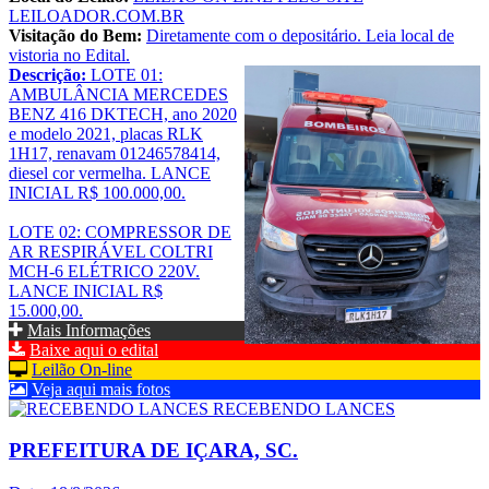
LEILOADOR.COM.BR
Visitação do Bem:
Diretamente com o depositário. Leia local de
vistoria no Edital.
Descrição:
LOTE 01:
AMBULÂNCIA MERCEDES
BENZ 416 DKTECH, ano 2020
e modelo 2021, placas RLK
1H17, renavam 01246578414,
diesel cor vermelha. LANCE
INICIAL R$ 100.000,00.
LOTE 02: COMPRESSOR DE
AR RESPIRÁVEL COLTRI
MCH-6 ELÉTRICO 220V.
LANCE INICIAL R$
15.000,00.
Mais Informações
Baixe aqui o edital
Leilão On-line
Veja aqui mais fotos
RECEBENDO LANCES
PREFEITURA DE IÇARA, SC.