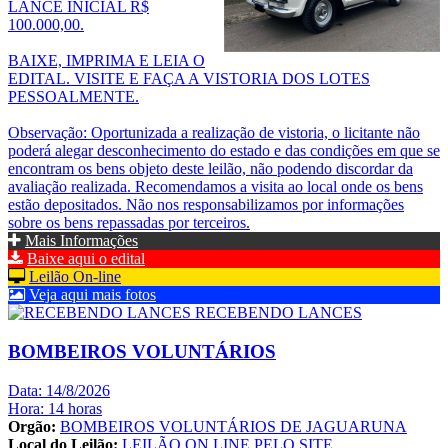
LANCE INICIAL R$
100.000,00.
BAIXE, IMPRIMA E LEIA O
EDITAL. VISITE E FAÇA A VISTORIA DOS LOTES
PESSOALMENTE.
Observação: Oportunizada a realização de vistoria, o licitante não
poderá alegar desconhecimento do estado e das condições em que se
encontram os bens objeto deste leilão, não podendo discordar da
avaliação realizada. Recomendamos a visita ao local onde os bens
estão depositados. Não nos responsabilizamos por informações
sobre os bens repassadas por terceiros.
Mais Informações
Baixe aqui o edital
Leilão On-line
Veja aqui mais fotos
RECEBENDO LANCES
BOMBEIROS VOLUNTÁRIOS
Data: 14/8/2026
Hora: 14 horas
Orgão:
BOMBEIROS VOLUNTÁRIOS DE JAGUARUNA
Local do Leilão:
LEILÃO ON LINE PELO SITE