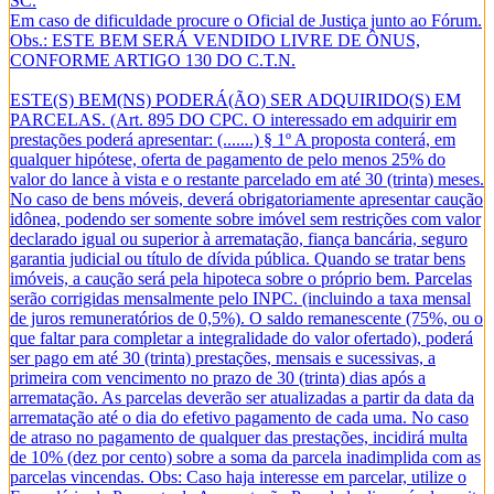
SC.
Em caso de dificuldade procure o Oficial de Justiça junto ao Fórum.
Obs.: ESTE BEM SERÁ VENDIDO LIVRE DE ÔNUS,
CONFORME ARTIGO 130 DO C.T.N.
ESTE(S) BEM(NS) PODERÁ(ÃO) SER ADQUIRIDO(S) EM
PARCELAS. (Art. 895 DO CPC. O interessado em adquirir em
prestações poderá apresentar: (.......) § 1º A proposta conterá, em
qualquer hipótese, oferta de pagamento de pelo menos 25% do
valor do lance à vista e o restante parcelado em até 30 (trinta) meses.
No caso de bens móveis, deverá obrigatoriamente apresentar caução
idônea, podendo ser somente sobre imóvel sem restrições com valor
declarado igual ou superior à arrematação, fiança bancária, seguro
garantia judicial ou título de dívida pública. Quando se tratar bens
imóveis, a caução será pela hipoteca sobre o próprio bem. Parcelas
serão corrigidas mensalmente pelo INPC. (incluindo a taxa mensal
de juros remuneratórios de 0,5%). O saldo remanescente (75%, ou o
que faltar para completar a integralidade do valor ofertado), poderá
ser pago em até 30 (trinta) prestações, mensais e sucessivas, a
primeira com vencimento no prazo de 30 (trinta) dias após a
arrematação. As parcelas deverão ser atualizadas a partir da data da
arrematação até o dia do efetivo pagamento de cada uma. No caso
de atraso no pagamento de qualquer das prestações, incidirá multa
de 10% (dez por cento) sobre a soma da parcela inadimplida com as
parcelas vincendas. Obs: Caso haja interesse em parcelar, utilize o